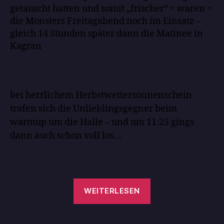
getauscht hatten und somit „frischer“ = waren =
die Monsters Freitagabend noch im Einsatz –
gleich 14 Stunden später dann die Matinee in
Kagran
bei herrlichem Herbstwettersonnenschein
trafen sich die Unlieblingsgegner beim
warmup um die Halle – und um 11:25 gings
dann auch schon voll los…
WEITERLESEN