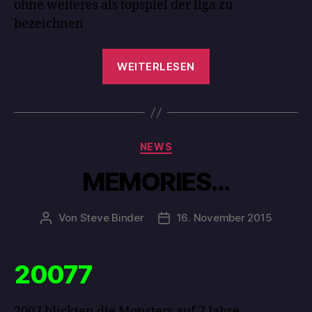
ohne weiteres als topspiel der liga zu
bezeichnen
WEITERLESEN
NEWS
MEMORIES…
Von
Steve Binder
16. November 2015
20077
2007 blickten die Monsters auf 7 Jahre