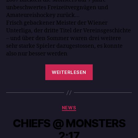
unbeschwertes Freizeitvergnügen und
Amateureishockey zurück…
Frisch gebackener Meister der Wiener
Unterliga, der dritte Titel der Vereinsgeschichte
– und über den Sommer waren drei weitere
sehr starke Spieler dazugestossen, es konnte
also nur besser werden
WEITERLESEN
NEWS
CHIEFS @ MONSTERS
2:17