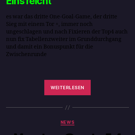
Eins reicht
es war das dritte One-Goal-Game, der dritte
Sieg mit einem Tor +, immer noch
ungeschlagen und nach Fixieren der Top4 auch
nun fix Tabellenzweiter im Grunddurchgang
und damit ein Bonuspunkt für die
Zwischenrunde
WEITERLESEN
NEWS