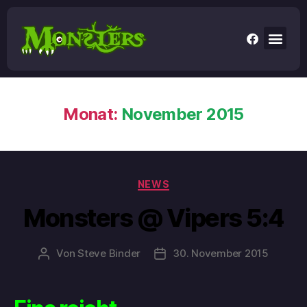
Monat:
November 2015
NEWS
Monsters @ Vipers 5:4
Von
Steve Binder
30. November 2015