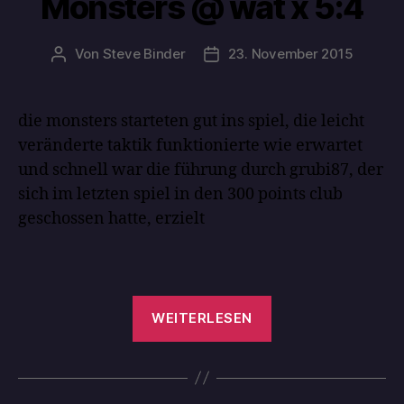
Monsters @ wat x 5:4
Von
Steve Binder
23. November 2015
die monsters starteten gut ins spiel, die leicht
veränderte taktik funktionierte wie erwartet
und schnell war die führung durch grubi87, der
sich im letzten spiel in den 300 points club
geschossen hatte, erzielt
WEITERLESEN