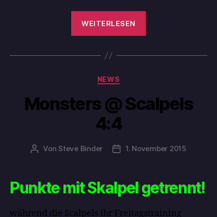
WEITERLESEN
NEWS
Monsters @ Scalpels
4:4
Von
Steve Binder
1. November 2015
Punkte mit Skalpel getrennt!
während die Scalpels ihr Freitagstraining