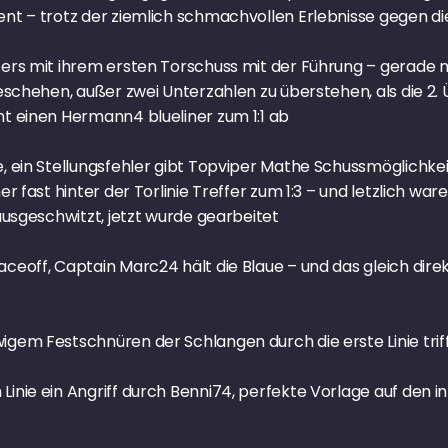
nt – trotz der ziemlich schmachvollen Erlebnisse gegen die
pers mit ihrem ersten Torschuss mit der Führung – gerade 
geschehen, außer zwei Unterzahlen zu überstehen, als die 2.
ht einen Hermann4 blueliner zum 1:1 ab
, ein Stellungsfehler gibt Topviper Mathe Schussmöglichkeit 
er fast hinter der Torlinie Treffer zum 1:3 – und letzlich w
rausgeschwitzt, jetzt wurde gearbeitet
ceoff, Captain Marc24 hält die Blaue – und das gleich dire
igem Festschnüren der Schlangen durch die erste Linie tri
inie ein Angriff durch Benni74, perfekte Vorlage auf den in