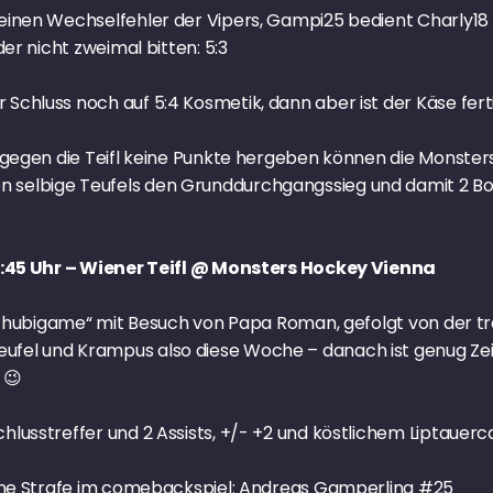
einen Wechselfehler der Vipers, Gampi25 bedient Charly18 m
der nicht zweimal bitten: 5:3
Schluss noch auf 5:4 Kosmetik, dann aber ist der Käse ferti
l gegen die Teifl keine Punkte hergeben können die Monste
 selbige Teufels den Grunddurchgangssieg und damit 2 Bo
 19:45 Uhr – Wiener Teifl @ Monsters Hockey Vienna
 „Schubigame“ mit Besuch von Papa Roman, gefolgt von der t
fel und Krampus also diese Woche – danach ist genug Zeit f
 😉
hlusstreffer und 2 Assists, +/- +2 und köstlichem Liptauerca
 eine Strafe im comebackspiel: Andreas Gamperling #25