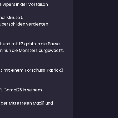
 Vipers in der Vorsaison
mal Minute 6
 Überzahl den verdienten
und mit 1:2 gehts in die Pause
aren nun die Monsters aufgewacht.
kt mit einem Torschuss, Patrick3
fft Gampi25 in seinem
 der Mitte freien Max91 und