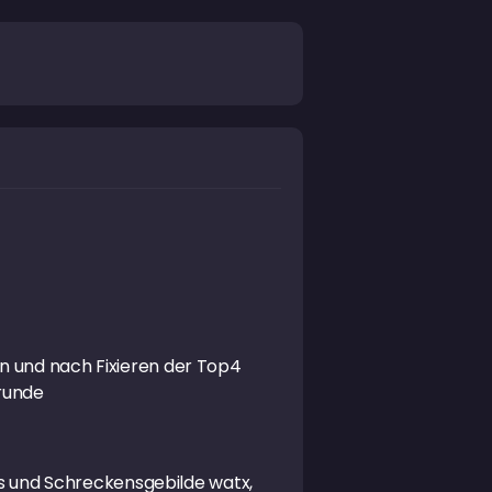
n und nach Fixieren der Top4
runde
els und Schreckensgebilde watx,