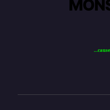
MONS
…cause