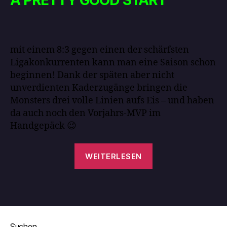
A PRETTY GOOD START
mit einem 8:3 gegen einen der schärfsten
Ligakonkurrenten kann man eine Saison schon
beginnen! Dank der späten aber nicht
unverdienten Kaderzugänge bringen die
Monsters drei volle Linien aufs Eis – und haben
da auch noch den Vorjahrs-MVP im
Handgepäck 😉
WEITERLESEN
Suchen