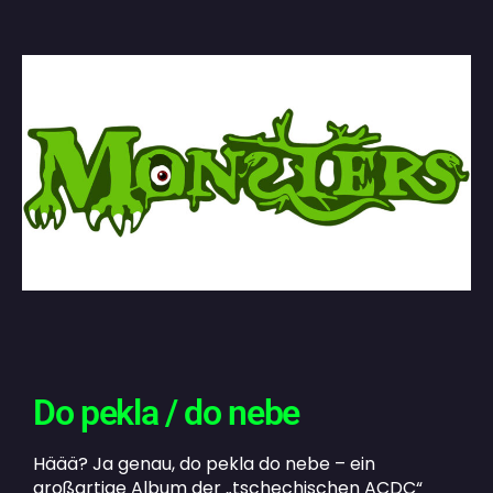
Do pekla / do nebe
Häää? Ja genau, do pekla do nebe – ein
großartige Album der „tschechischen ACDC“