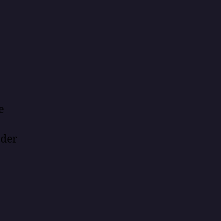
e
 der