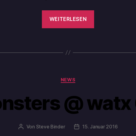
WEITERLESEN
NEWS
nsters @ watx 
Von
Steve Binder
15. Januar 2016