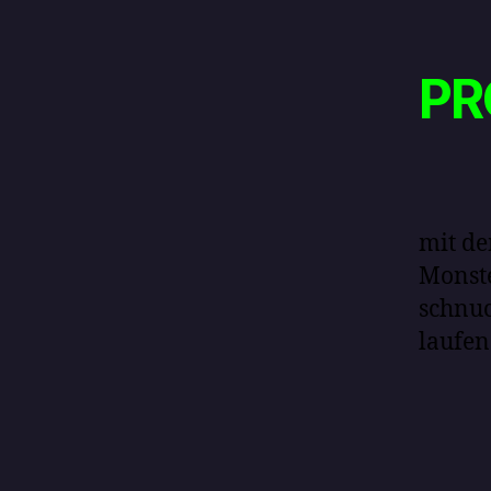
PR
mit de
Monste
schnuc
laufen