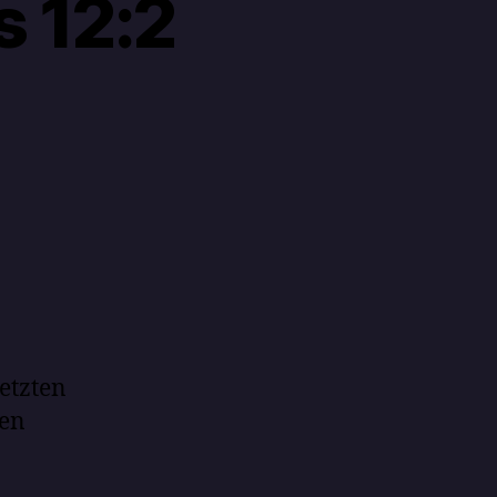
 12:2
letzten
den