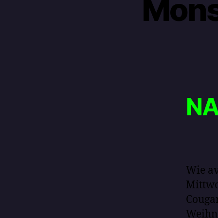
Mons
NA
Wie av
Mittwo
Cougar
Weihn