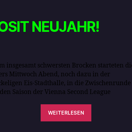
OSIT NEUJAHR!
m insgesamt schwersten Brocken starteten di
rs Mittwoch Abend, noch dazu in der
keligen Eis-Stadthalle, in die Zwischenrunde
den Saison der Vienna Second League
WEITERLESEN