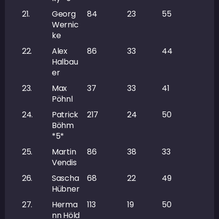
21.
Georg
84
23
55
78
Wernic
ke
22.
Alex
86
33
44
77
Halbau
er
23.
Max
37
33
41
74
Pöhnl
24.
Patrick
217
24
50
74
Böhm
*5*
25.
Martin
86
38
33
71
Vendis
26.
Sascha
68
22
49
71
Hübner
27.
Herma
113
19
50
69
nn Höld