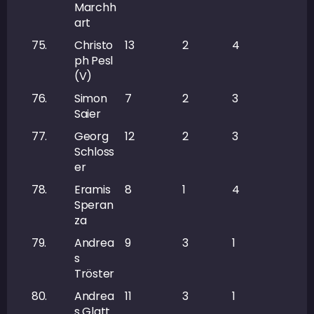
Marchh
art
75.
Christo
13
2
4
6
ph Pesl
(V)
76.
Simon
7
2
3
5
Saier
77.
Georg
12
2
3
5
Schloss
er
78.
Eramis
8
1
4
5
Speran
za
79.
Andrea
9
3
1
4
s
Tröster
80.
Andrea
11
3
1
4
s Glatt