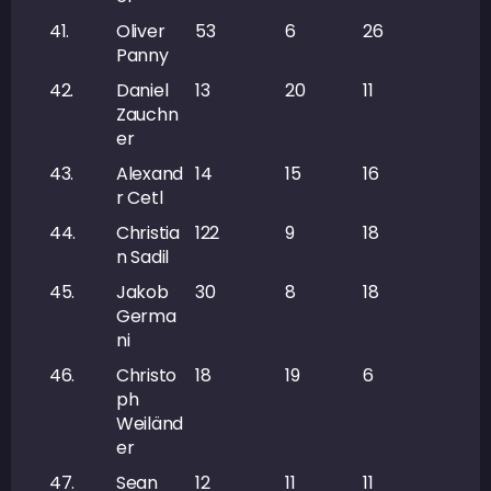
41.
Oliver
53
6
26
32
Panny
42.
Daniel
13
20
11
31
Zauchn
er
43.
Alexand
14
15
16
31
r Cetl
44.
Christia
122
9
18
27
n Sadil
45.
Jakob
30
8
18
26
Germa
ni
46.
Christo
18
19
6
25
ph
Weiländ
er
47.
Sean
12
11
11
22