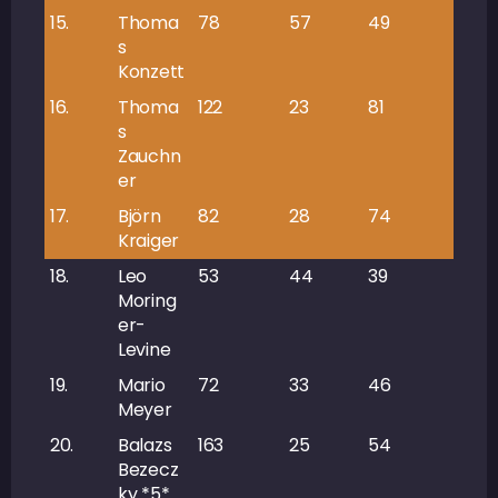
15.
Thoma
78
57
49
106
s
Konzett
16.
Thoma
122
23
81
104
s
Zauchn
er
17.
Björn
82
28
74
102
Kraiger
18.
Leo
53
44
39
83
Moring
er-
Levine
19.
Mario
72
33
46
79
Meyer
20.
Balazs
163
25
54
79
Bezecz
ky *5*