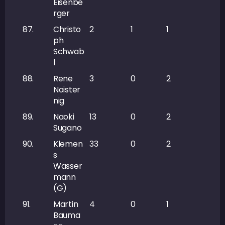
Eisenbe
rger
87.
Christo
2
1
1
2
ph
Schwab
l
88.
Rene
3
0
2
2
Noister
nig
89.
Naoki
13
0
2
2
Sugano
90.
Klemen
33
0
2
2
s
Wasser
mann
(G)
91.
Martin
4
0
1
1
Bauma