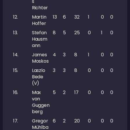
s
Richter
12.
Martin
13
6
32
1
0
0
10
Hoffer
13.
Stefan
8
5
25
0
1
0
1
Hausm
ann
14.
James
4
3
8
1
0
0
1
Moskos
15.
Laszlo
3
3
8
0
0
0
2
Bede
(V)
16.
Max
5
2
17
0
0
0
2
von
Guggen
berg
17.
Gregor
6
2
20
0
0
0
2
Mühlba