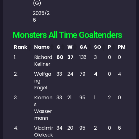
(G)
2025/2
6
Monsters All Time Goaltenders
Rank
Name
G
W
GA
SO
P
PM
Se
1.
Richard
60
37
138
3
0
0
7
Kellner
2.
Wolfga
33
24
79
4
0
4
3
ng
Engel
3.
Klemen
33
21
95
1
2
0
6
s
Wasser
mann
4.
Vladimir
34
20
95
2
0
6
4
Oleksak