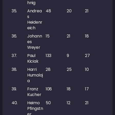
hnig
35.
Andrea
48
20
21
41
s
Heidenr
eich
36.
Johann
15
21
18
39
es
Weyer
37.
Paul
133
9
27
36
Kiciak
38.
Harri
28
25
10
35
Humaloj
a
39.
Franz
108
18
17
35
Kucher
40.
Heimo
50
12
21
33
Pfingstn
er