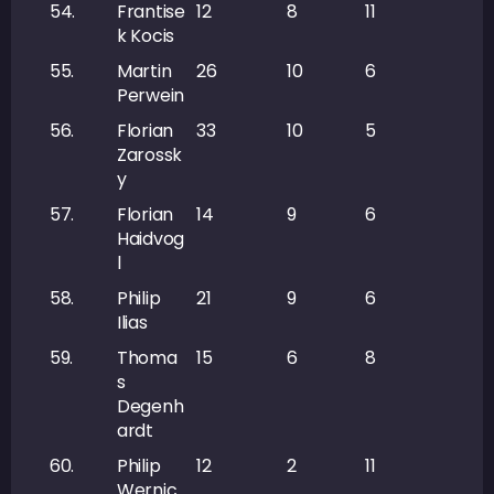
54.
Frantise
12
8
11
19
k Kocis
55.
Martin
26
10
6
16
Perwein
56.
Florian
33
10
5
15
Zarossk
y
57.
Florian
14
9
6
15
Haidvog
l
58.
Philip
21
9
6
15
Ilias
59.
Thoma
15
6
8
14
s
Degenh
ardt
60.
Philip
12
2
11
13
Wernic