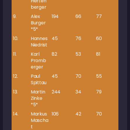
Herten
berger
9.
Alex
194
66
77
143
Burger
*5*
10.
Hannes
45
76
60
136
Niedrist
11.
Karl
82
53
81
134
Promb
erger
12.
Paul
45
70
55
125
Spittau
13.
Martin
244
34
79
113
Zinke
*5*
14.
Markus
106
42
70
112
Mascha
t