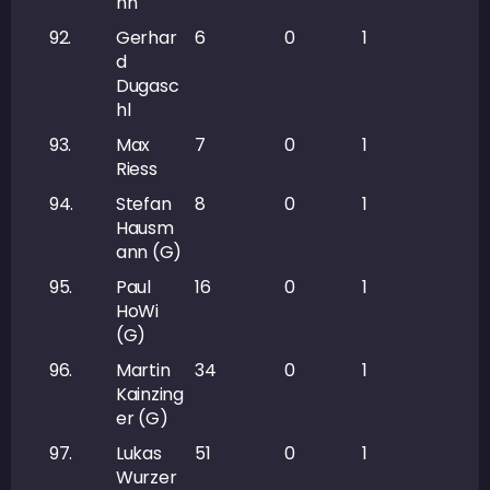
nn
92.
Gerhar
6
0
1
1
d
Dugasc
hl
93.
Max
7
0
1
1
Riess
94.
Stefan
8
0
1
1
Hausm
ann (G)
95.
Paul
16
0
1
1
HoWi
(G)
96.
Martin
34
0
1
1
Kainzing
er (G)
97.
Lukas
51
0
1
1
Wurzer