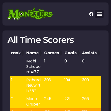
All Time Scorers
rank
Name
Games
Goals
Assists
Poin
Michi
1
0
0
0
Schube
rt #77
1.
Richard
303
194
300
494
Neuwirt
h *5*
2.
Mario
245
221
266
487
Gruber