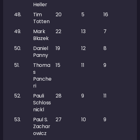
Heller
48.
Tim
20
5
16
21
Totten
49.
Mark
22
13
7
20
Blazek
50.
Daniel
19
12
8
20
Panny
51.
Thoma
15
11
9
20
s
Panche
ri
52.
Pauli
28
9
11
20
Schloss
nickl
53.
Paul S.
27
10
9
19
Zachar
owicz