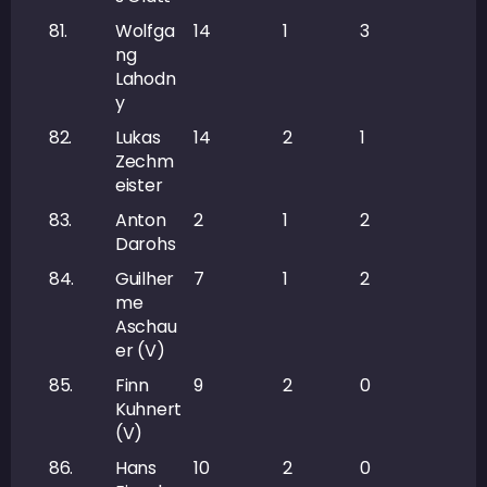
81.
Wolfga
14
1
3
4
ng
Lahodn
y
82.
Lukas
14
2
1
3
Zechm
eister
83.
Anton
2
1
2
3
Darohs
84.
Guilher
7
1
2
3
me
Aschau
er (V)
85.
Finn
9
2
0
2
Kuhnert
(V)
86.
Hans
10
2
0
2