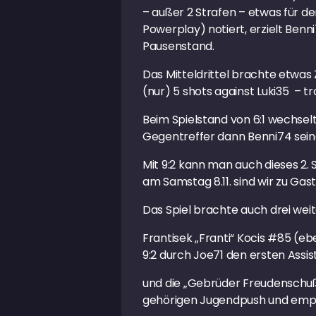
– außer 2 Strafen – etwas für d
Powerplay) notiert, erzielt Ben
Pausenstand.
Das Mitteldrittel brachte etwas 
(nur) 5 shots against Luki35 – tr
Beim Spielstand von 6:1 wechsel
Gegentreffer dann Benni74 sein
Mit 9:2 kann man auch dieses 2. 
am Samstag 8.11. sind wir zu Ga
Das Spiel brachte auch drei we
Frantisek „Franti“ Kocis #85 (
9:2 durch Joe71 den ersten Assis
und die „Gebrüder Freudenschu
gehörigen Jugendpush und empfoh