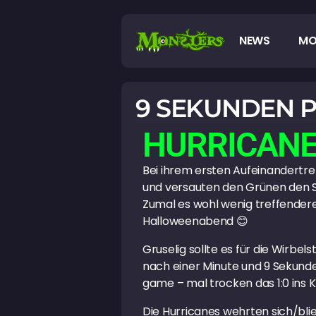
NEWS
MO
9 SEKUNDEN 
HURRICANE
Bei ihrem ersten Aufeinandertre
und versauten den Grünen den Sai
Zumal es wohl wenig treffendere
Halloweenabend 😊
Gruselig sollte es für die Wirb
nach einer Minute und 9 Sekunden
game – mal trocken das 1:0 ins 
Die Hurricanes wehrten sich/blies