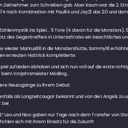
en Zeitnehmer zum Schreiben gab. Aber kaum war die 2. Str
ni74 nach Kombination mit Pauli14 und Jay21 das 2:0 und da
Zahlenmystik ins Spiel…. 5 Tore (4 davon für die Monsters),
otz des Gegentreffers in Unterzahl also ein beachtliches und
te wieder Markus88 in die Monstershütte, Sammy18 erhöhte
en erneuten Hattrick kompletierte.
Spiel zufrieden abhaken und sich nun voll auf die erste rich
st beim Vorjahrsmeister Mödling…
itere Neuzugänge zu ihrem Debut:
ebenfalls als Langzeitcougar bekannt und von den Angels z
t bei
ß“ Leo und Nico gaben nur Tage nach dem Transfer von St
len sich mit ihrem Einsatz für die Zukunft