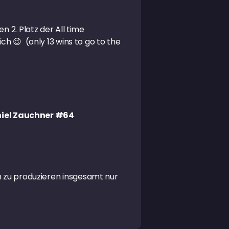
n 2. Platz der All time
ch 😉 (only 13 wins to go to the
iel Zauchner #64
 zu produzieren insgesamt nur