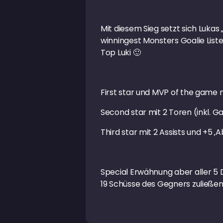
Mit diesem Sieg setzt sich Lukas
winningest Monsters Goalie Liste
Top Luki 🙂
First star und MVP of the game
Second star mit 2 Toren (inkl. G
Third star mit 2 Assists und +5 
Special Erwähnung aber aller 5 
19 Schüsse des Gegners zuließen