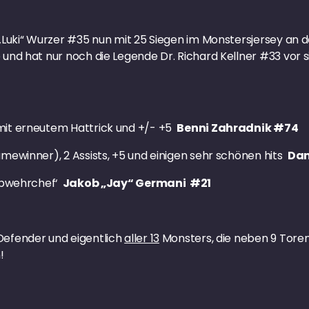
 „Luki“ Wurzer #35 nun mit 25 Siegen im Monstersjersey an de
 und hat nur noch die Legende Dr. Richard Kellner #33 vor si
 mit erneutem Hattrick und +/- +5
Benni Zahradnik #74
amewinner), 2 Assists, +5 und einigen sehr schönen hits
Dan
‚Abwehrchef‘
Jakob „Jay“ Germani #21
Defender und eigentlich
aller 13
Monsters, die neben 9 Toren
!