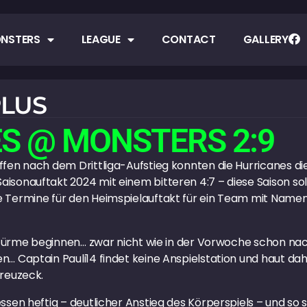
NSTERS
LEAGUE
CONTACT
GALLERY
PLUS
S @ MONSTERS 2:9
ffen nach dem Drittliga-Aufstieg konnten die Hurricanes 
sonauftakt 2024 mit einem bitteren 4:7 – diese Saison soll
 Termine für den Heimspielauftakt für ein Team mit Namen 
elstürme beginnen… zwar nicht wie in der Vorwoche schon na
… Captain Pauli14 findet keine Anspielstation und haut dahe
Kreuzeck.
sen heftig – deutlicher Anstieg des Körperspiels – und so sol