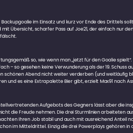
 Backupgoalie im Einsatz und kurz vor Ende des Drittels so
d mit Übersicht, scharfer Pass auf Joe21, der einfach nur den
fälscht.
tungsgemäß so, wie wenn man „jetzt für den Goalie spielt“
fach – so gesehen keine Verwunderung als der 19. Schuss auf 
en schönen Abend nicht weiter verderben (und weitläufig b
ren und es eine Extrapalette Bier gibt, erzielt Max91 nach Ass
stellvertretenden Aufgebots des Gegners lässt aber die in
icht die Freude nehmen. Die drei Sturmlinien arbeiteten aus
machten Ihren Job stabil und auch mit ausreichend Anteil n
hon im Mitteldrittel. Einzig die drei Powerplays gehören in d