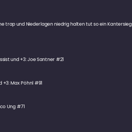
e trap und Niederlagen niedrig halten tut so ein Kantersi
Assist und +3: Joe Santner #21
nd +3: Max Pöhnl #91
Nico Ung #71