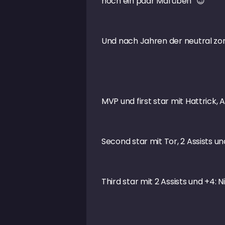
noch ein paar Mal üben“
😉
Und nach Jahren der neutral zon
MVP und first star mit Hattrick, 
Second star mit Tor, 2 Assists u
Third star mit 2 Assists und +4: 