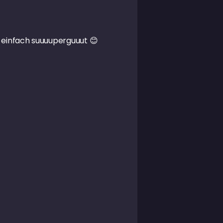
eg einfach suuuuperguuut
😊