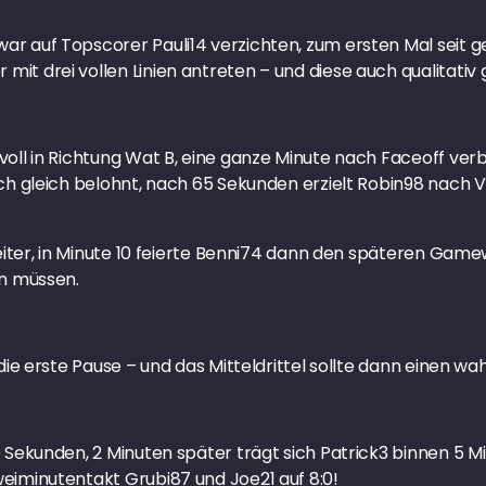
r auf Topscorer Pauli14 verzichten, zum ersten Mal seit 
t drei vollen Linien antreten – und diese auch qualitativ gu
voll in Richtung Wat B, eine ganze Minute nach Faceoff ve
uch gleich belohnt, nach 65 Sekunden erzielt Robin98 nach 
weiter, in Minute 10 feierte Benni74 dann den späteren Gam
en müssen.
die erste Pause – und das Mitteldrittel sollte dann einen wa
 Sekunden, 2 Minuten später trägt sich Patrick3 binnen 5 Mi
eiminutentakt Grubi87 und Joe21 auf 8:0!