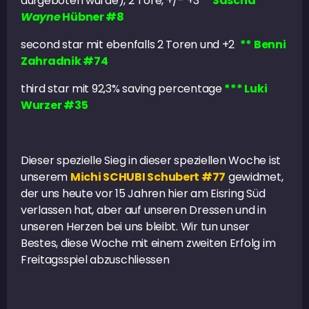
aufgeboten wurde), 2 Tore, +/- +3
* Sascha
Wayne
Hübner #8
second star mit ebenfalls 2 Toren und +2
** Benni
Zahradnik #74
third star mit 92,3% saving percentage
*** Luki
Wurzer #35
Dieser spezielle Sieg in dieser speziellen Woche ist
unserem
Michi SCHUBI Schubert #77
gewidmet,
der uns heute vor 15 Jahren hier am Eisring Süd
verlassen hat, aber auf unseren Dressen und in
unseren Herzen bei uns bleibt. Wir tun unser
Bestes, diese Woche mit einem zweiten Erfolg im
Freitagsspiel abzuschliessen