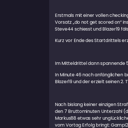
Erstmals mit einer vollen checkin
Vorsatz „do not get scored on“ ins 
Steve44 schiesst und Blazer19 fäl
Kurz vor Ende des Startdrittels er
Im Mitteldrittel dann spannende 5 
In Minute 46 nach anfänglichen b
Blazer19 und der erzielt seinen 2. 
Nach bislang keiner einzigen Stra
den 7 Bruttominuten Unterzahl (di
Markus88 etwas sehr unglücklichen
vom Vortag Erfolg bringt: Gampi25