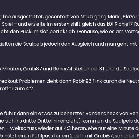
g line ausgestattet, gecentert von Neuzugang Mark „Blazer“
Spiel – und erzielte im ersten shift gleich das 1:0! Richie17 R
scht den Puck im slot perfekt ab. Genauso, wie es am Vorta
zielten die Scalpels jedoch den Ausgleich und man geht mit 1:
Minuten, Grubi87 und Benni74 stellen auf 3:1 ehe die Scalpe
reakout Problemen zieht dann Robin98 flink durch die Neutr
Treffer zum 4:2
fe führt dann ein etwas zu beherzter Bandencheck von Benni
e sich ins dritte Drittel hineinzieht) kommen die Scalpels d
 – Weitschuss wieder auf 4:3 heran, ehe nur eine Minute da
 nutzt einen Fehlpass für ein 2 auf 1 mit Grubi87, scharfer