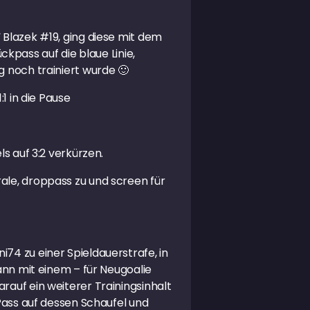
 Blazek #19, ging diese mit dem
ückpass auf die blaue Linie,
g noch trainiert wurde 🙂
1 in die Pause
ls auf 3:2 verkürzen.
ale, droppass zu und screen für
74 zu einer Spieldauerstrafe, in
ann mit einem – für Neugoalie
rauf ein weiterer Trainingsinhalt
 Pass auf dessen Schaufel und