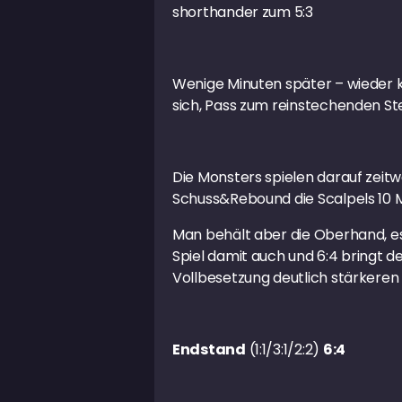
shorthander zum 5:3
Wenige Minuten später – wieder ko
sich, Pass zum reinstechenden St
Die Monsters spielen darauf zeitwe
Schuss&Rebound die Scalpels 10 M
Man behält aber die Oberhand, es 
Spiel damit auch und 6:4 bringt de
Vollbesetzung deutlich stärkeren 
Endstand
(1:1/3:1/2:2)
6:4