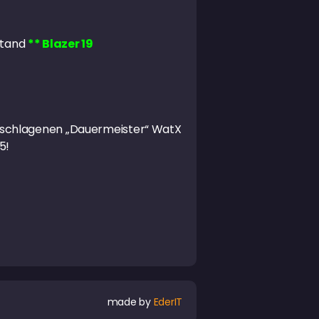
stand
** Blazer 19
eschlagenen „Dauermeister“ WatX
5!
made by
EderIT