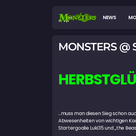
NEWS
MO
MONSTERS @ S
HERBSTGL
…muss man diesen Sieg schon auch 
Abwesenheiten von wichtigen Kader
Startergoalie Luki35 und „the Beas