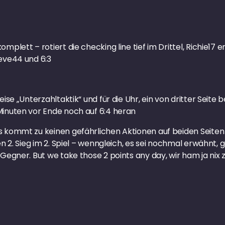
mplett – rotiert die checking line tief im Drittel, Richie1
eve44 und 6:3
ise „Unterzahltaktik“ und für die Uhr, ein von dritter Seite
inuten vor Ende noch auf 6:4 heran
kommt zu keinen gefährlichen Aktionen auf beiden Seiten un
n 2. Sieg im 2. Spiel – wenngleich, es sei nochmal erwähnt,
Gegner. But we take those 2 points any day, wir ham ja nix