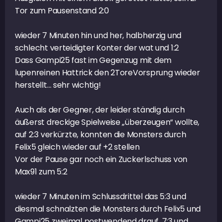
Tor zum Pausenstand 2:0
wieder 7 Minuten hin und her, halbherzig und
schlecht verteidigter Konter der wat und 1:2
Dass Gampi25 fast im Gegenzug mit dem
lupenreinen Hattrick den 2ToreVorsprung wieder
herstellt… sehr wichtig!
Auch als der Gegner, der leider ständig durch
äußerst dreckige Spielweise „überzeugen“ wollte,
auf 2:3 verkürzte, konnten die Monsters durch
Felix5 gleich wieder auf +2 stellen
Vor der Pause gar noch ein Zuckerlschuss von
Max91 zum 5:2
wieder 7 Minuten im Schlussdrittel das 5:3 und
diesmal schnalzten die Monsters durch Felix5 und
Gampi25 zweimal postwendend drauf, 7:3 und