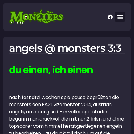
angels @ monsters 3:3
du einen, ich einen
nach fast drei wochen spielpause begrüßten die
monsters den EA2L vizemeister 2014, austrian
angels, am eisring süd – in voller spielstärke
begann man druckvoll die mit nur 2 linien und ohne
topscorer vom himmel herabgestiegenen engeln
zu bearbeiten – zu druckvoll doch um auf die