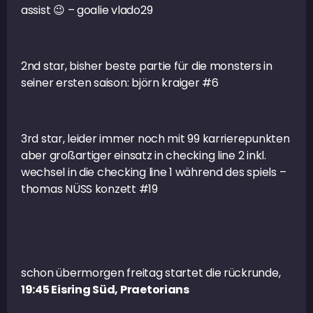
assist 😉 – goalie vlado29
2nd star, bisher beste partie für die monsters in
seiner ersten saison: björn kraiger #6
3rd star, leider immer noch mit 99 karrierepunkten
aber großartiger einsatz in checking line 2 inkl.
wechsel in die checking line 1 während des spiels –
thomas NÜSS konzett #19
schon übermorgen freitag startet die rückrunde,
19:45 Eisring Süd, Praetorians