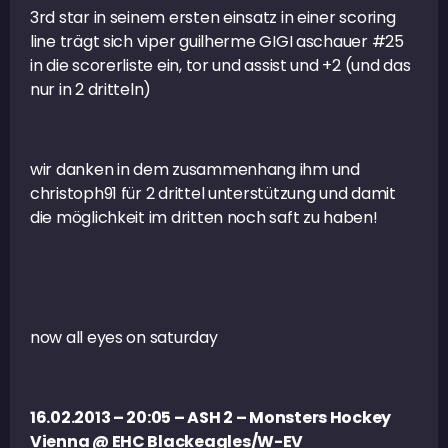
3rd star in seinem ersten einsatz in einer scoring
line trägt sich viper guilherme GIGI aschauer #25
in die scorerliste ein, tor und assist und +2 (und das
nur in 2 dritteln)
wir danken in dem zusammenhang ihm und
christoph91 für 2 drittel unterstützung und damit
die möglichkeit im dritten noch saft zu haben!
now all eyes on saturday
16.02.2013 – 20:05 – ASH 2 – Monsters Hockey
Vienna @ EHC Blackeagles/W-EV