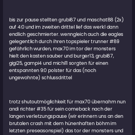
bis zur pause stellten grubi87 und maschat88 (2x)
auf 4:0 und im zweiten drittel lief das werkl dann
endlich geschmierter. wenngleich auch die eagles
gelegentlich durch ihren topspieler trunner #89
gefährlich wurden, max70 im tor der monsters
hielt den kasten sauber und burger13, grubi87,
gigi25, gampi4 und michi11 sorgten für einen
entspannten 9:0 polster für das (noch
ungewohnte) schlussdrittel
trotz shutoutmöglichkeit für max70 übernahm nun
andi richter #35 für sein comeback nach der
langen verletzungspause (wir erinnern uns an den
brutalen crash mit dem hünenhaften böhm im
letzten preseasonspiel) das tor der monsters und