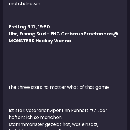
matchdressen
Freitag 9.11., 19:50
Uhr, Eisring Süd – EHC Cerberus Praetorians @
MONSTERS Hockey Vienna
the three stars no matter what of that game:
1st star: veteranenviper finn kuhnert #71, der
hoffentlich so manchen
stammmonster gezeigt hat, was einsatz,