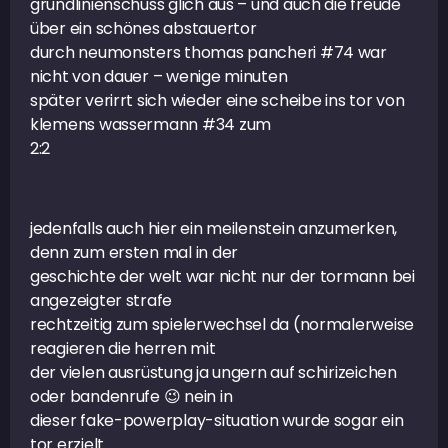
grundlinienschuss glich aus – und auch die freude
über ein schönes abstauertor
durch neumonsters thomas pancheri #74 war
nicht von dauer – wenige minuten
später verirrt sich wieder eine scheibe ins tor von
klemens wassermann #34 zum
2:2
jedenfalls auch hier ein meilenstein anzumerken,
denn zum ersten mal in der
geschichte der welt war nicht nur der tormann bei
angezeigter strafe
rechtzeitig zum spielerwechsel da (normalerweise
reagieren die herren mit
der vielen ausrüstung ja ungern auf schirizeichen
oder bandenrufe 😉 nein in
dieser fake-powerplay-situation wurde sogar ein
tor erzielt.